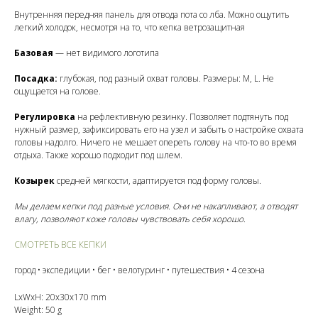
Внутренняя передняя панель для отвода пота со лба. Можно ощутить
легкий холодок, несмотря на то, что кепка ветрозащитная
Базовая
— нет видимого логотипа
Посадка:
глубокая, под разный охват головы. Размеры: М, L. Не
ощущается на голове.
Регулировка
на рефлективную резинку. Позволяет подтянуть под
нужный размер, зафиксировать его на узел и забыть о настройке охвата
головы надолго. Ничего не мешает опереть голову на что-то во время
отдыха. Также хорошо подходит под шлем.
Козырек
средней мягкости, адаптируется под форму головы.
Мы делаем кепки под разные условия. Они не накапливают, а отводят
влагу, позволяют коже головы чувствовать себя хорошо.
СМОТРЕТЬ ВСЕ КЕПКИ
город • экспедиции • бег • велотуринг • путешествия • 4 сезона
LxWxH: 20x30x170 mm
Weight: 50 g