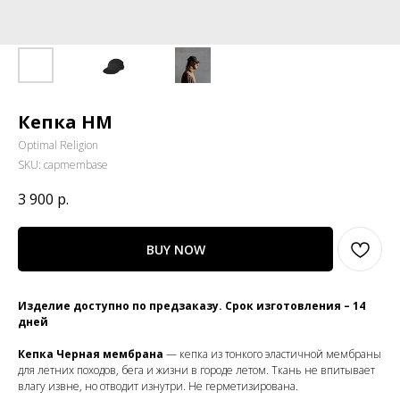
Кепка HM
Optimal Religion
SKU:
capmembase
3 900
р.
BUY NOW
Изделие доступно по предзаказу. Срок изготовления – 14
дней
Кепка Черная мембрана
— кепка из тонкого эластичной мембраны
для летних походов, бега и жизни в городе летом. Ткань не впитывает
влагу извне, но отводит изнутри. Не герметизирована.