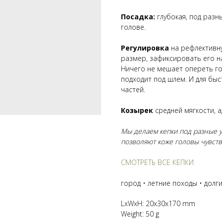
Посадка:
глубокая, под разн
голове.
Регулировка
на рефлективну
размер, зафиксировать его на
Ничего не мешает опереть го
подходит под шлем. И для бы
частей.
Козырек
средней мягкости, 
Мы делаем кепки под разные ус
позволяют коже головы чувств
СМОТРЕТЬ ВСЕ КЕПКИ
город • летние походы • долги
LxWxH: 20x30x170 mm
Weight: 50 g