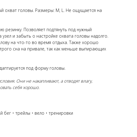
ый охват головы. Размеры: М, L. Не ощущается на
ю резинку. Позволяет подтянуть под нужный
 узел и забыть о настройке охвата головы надолго.
лову на что-то во время отдыха. Также хорошо
строго сна на привале, так как меньше выпирающих
адаптируется под форму головы.
ловия. Они не накапливают, а отводят влагу,
овать себя хорошо.
й бег • трейлы • вело • тренировки