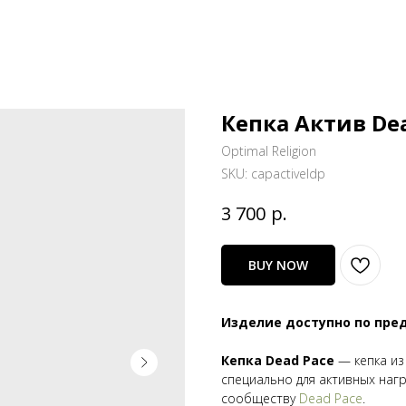
Кепка Актив De
Optimal Religion
SKU:
capactiveldp
р.
3 700
BUY NOW
Изделие доступно по пред
Кепка Dead Pace
— кепка из
специально для активных наг
сообществу
Dead Pace
.