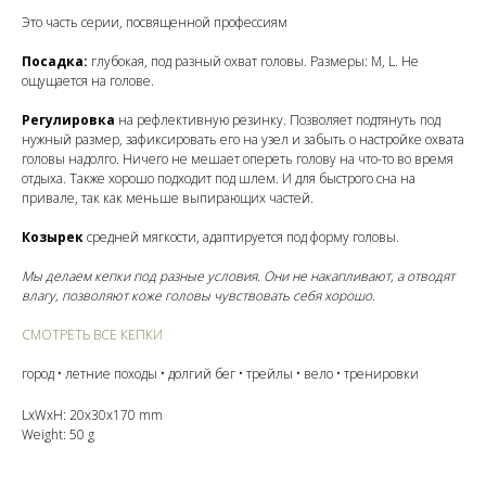
Это часть серии, посвященной профессиям
Посадка:
глубокая, под разный охват головы. Размеры: М, L. Не
ощущается на голове.
Регулировка
на рефлективную резинку. Позволяет подтянуть под
нужный размер, зафиксировать его на узел и забыть о настройке охвата
головы надолго. Ничего не мешает опереть голову на что-то во время
отдыха. Также хорошо подходит под шлем. И для быстрого сна на
привале, так как меньше выпирающих частей.
Козырек
средней мягкости, адаптируется под форму головы.
Мы делаем кепки под разные условия. Они не накапливают, а отводят
влагу, позволяют коже головы чувствовать себя хорошо.
СМОТРЕТЬ ВСЕ КЕПКИ
город • летние походы • долгий бег • трейлы • вело • тренировки
LxWxH: 20x30x170 mm
Weight: 50 g