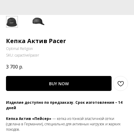
Кепка Актив Pacer
Optimal Religion
SKU:
capactivelpacer
3 700
р.
BUY NOW
Изделие доступно по предзаказу. Срок изготовления – 14
дней
Кепка Актив «Пейсер»
— кепка из тонкой эластичной сетки
(сделана в Германии), специально для активных нагрузок и жарких
походов.