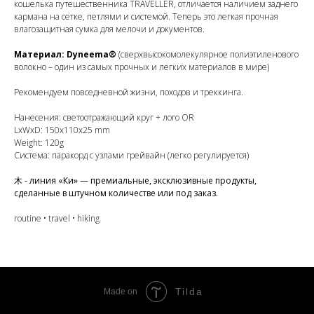
кошелька путешественника TRAVELLER, отличается наличием заднего
кармана на сетке, петлями и системой. Теперь это легкая прочная
влагозащитная сумка для мелочи и документов.
Материал: Dyneema®
(сверхвысокомолекулярное полиэтиленового
волокно – один из самых прочных и легких материалов в мире)
Рекомендуем повседневной жизни, походов и треккинга.
Нанесения: светоотражающий круг + лого OR
LxWxD: 150х110x25 mm
Weight: 120g
Система: паракорд с узлами грейвайн (легко регулируется)
木 - линия «Ки» — премиальные, эксклюзивные продукты,
сделанные в штучном количестве или под заказ.
routine • travel • hiking
Tilda
Made on