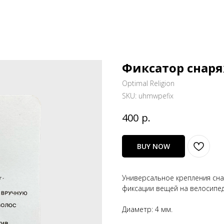
Фиксатор снар
Optimal Religion
SKU:
uhmwpefix
р.
400
BUY NOW
Универсальное крепления сна
фиксации вещей на велосипед
Диаметр: 4 мм.