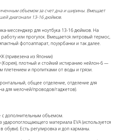
личенным объемом за счет дна и ширины. Вмещает
шей диагонали 13-16 дюймов.
мка-мессенджер для ноутбука 13-16 дюймов. На
а работу или прогулок. Вмещается литровый термос,
мпактный фотоаппарат, поуэрбанки и так далее.
YKK (привезена из Японии)
®
(Корея), плотный и стойкий истиранию нейлон-6 —
 плетением и пропитками от воды и грязи.
ронтальный, общее отделение, отделение для
на для мелочей/проводов/гаджетов).
е с дополнительным объемом.
 из ударопоглощающего материала EVA (используется
в обуви). Есть регулировка и доп карманы.