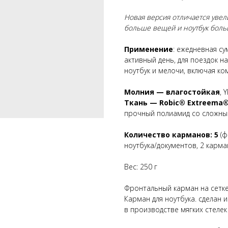
Новая версия отличается уве
больше вещей и ноутбук боль
Применение
: ежедневная су
активный день, для поездок н
ноутбук и мелочи, включая ко
Молния — влагостойкая
, 
Ткань — Robic® Extreema
прочный полиамид со сложным
Количество карманов: 5
(ф
ноутбука/документов, 2 карма
Вес: 250 г
Фронтальный карман на сетк
Карман для ноутбука. сделан
в производстве мягких стелек 