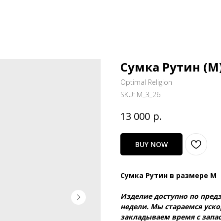
Сумка Рутин (М
Optimal Religion
SKU:
M_3_26
р.
13 000
BUY NOW
Сумка Рутин в размере М
Изделие доступно по предз
недели. Мы стараемся уско
закладываем время с запа