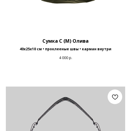
Сумка С (М) Олива
40x25x10 cм
• проклееные швы • карман внутри
4 000
р.