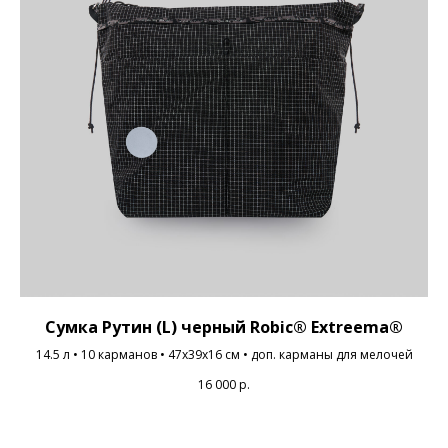
Сумка Рутин (L) черный Robic® Extreema®
14.5 л • 10 карманов • 47x39x16 cм • доп. карманы для мелочей
16 000
р.